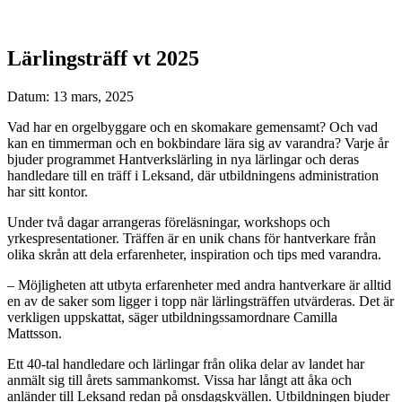
Lärlingsträff vt 2025
Datum: 13 mars, 2025
Vad har en orgelbyggare och en skomakare gemensamt? Och vad
kan en timmerman och en bokbindare lära sig av varandra? Varje år
bjuder programmet Hantverkslärling in nya lärlingar och deras
handledare till en träff i Leksand, där utbildningens administration
har sitt kontor.
Under två dagar arrangeras föreläsningar, workshops och
yrkespresentationer. Träffen är en unik chans för hantverkare från
olika skrån att dela erfarenheter, inspiration och tips med varandra.
– Möjligheten att utbyta erfarenheter med andra hantverkare är alltid
en av de saker som ligger i topp när lärlingsträffen utvärderas. Det är
verkligen uppskattat, säger utbildningssamordnare Camilla
Mattsson.
Ett 40-tal handledare och lärlingar från olika delar av landet har
anmält sig till årets sammankomst. Vissa har långt att åka och
anländer till Leksand redan på onsdagskvällen. Utbildningen bjuder