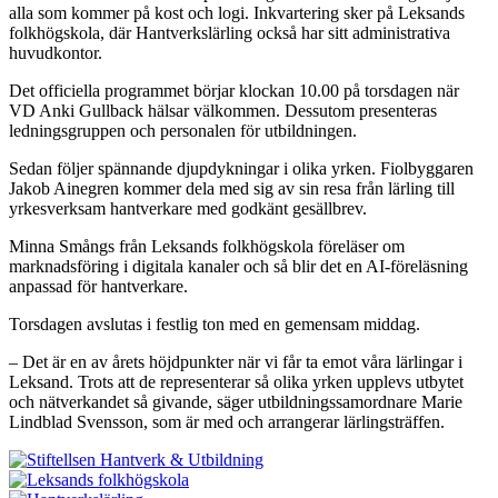
alla som kommer på kost och logi. Inkvartering sker på Leksands
folkhögskola, där Hantverkslärling också har sitt administrativa
huvudkontor.
Det officiella programmet börjar klockan 10.00 på torsdagen när
VD Anki Gullback hälsar välkommen. Dessutom presenteras
ledningsgruppen och personalen för utbildningen.
Sedan följer spännande djupdykningar i olika yrken. Fiolbyggaren
Jakob Ainegren kommer dela med sig av sin resa från lärling till
yrkesverksam hantverkare med godkänt gesällbrev.
Minna Smångs från Leksands folkhögskola föreläser om
marknadsföring i digitala kanaler och så blir det en AI-föreläsning
anpassad för hantverkare.
Torsdagen avslutas i festlig ton med en gemensam middag.
– Det är en av årets höjdpunkter när vi får ta emot våra lärlingar i
Leksand. Trots att de representerar så olika yrken upplevs utbytet
och nätverkandet så givande, säger utbildningssamordnare Marie
Lindblad Svensson, som är med och arrangerar lärlingsträffen.