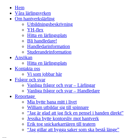
Hem
Våra lärlingsyrken
Om hantverkslärling
Utbildningsbeskrivning
YH-flex
Hitta en lärlingsplats
Bli handledare!
Handledarinformation
Studerandeinformation
Ansökan
Hitta en lärlingsplats
Kontakta oss
Vi som jobbar här
Frågor och svar
Vanliga frågor och svar – Lärlingar
Vanliga frågor och svar – Handledare
Reportage
Mia bytte bana mitt i livet
William utbildar sig till spinnare
”Jag är glad att jag fick en pensel i handen direkt”
Jessika bytte kontorsliv mot hantverk
Erik tog snickarkarriären till teatern
“Jag gillar att bygga saker som ska bestå länge”