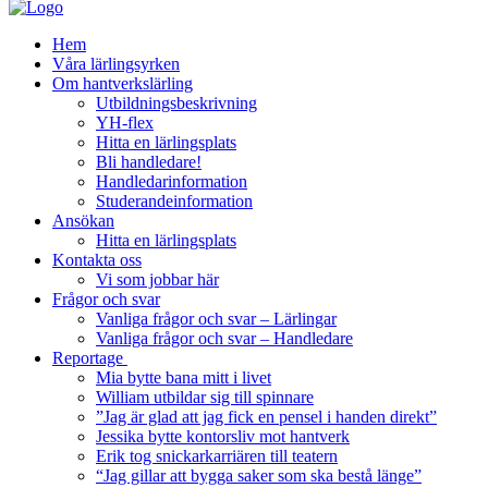
Hem
Våra lärlingsyrken
Om hantverkslärling
Utbildningsbeskrivning
YH-flex
Hitta en lärlingsplats
Bli handledare!
Handledarinformation
Studerandeinformation
Ansökan
Hitta en lärlingsplats
Kontakta oss
Vi som jobbar här
Frågor och svar
Vanliga frågor och svar – Lärlingar
Vanliga frågor och svar – Handledare
Reportage
Mia bytte bana mitt i livet
William utbildar sig till spinnare
”Jag är glad att jag fick en pensel i handen direkt”
Jessika bytte kontorsliv mot hantverk
Erik tog snickarkarriären till teatern
“Jag gillar att bygga saker som ska bestå länge”