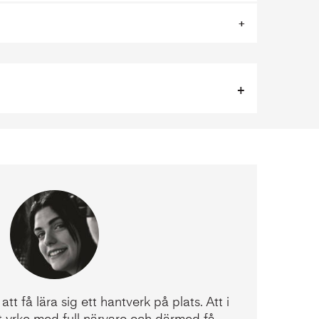
att få lära sig ett hantverk på plats. Att i
tt yrke med full närvaro och därmed få