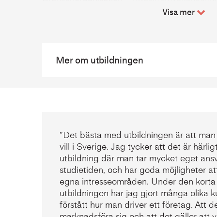
Guldsmedsmästarna –
http://www.guldsmed
Visa mer
Yrkeshögskoleutbildning
Metall
Mer om utbildningen
”Det bästa med utbildningen är att man
vill i Sverige. Jag tycker att det är härlig
utbildning där man tar mycket eget ans
studietiden, och har goda möjligheter at
egna intresseområden. Under den korta t
utbildningen har jag gjort många olika 
förstått hur man driver ett företag. Att de
marknadsföra sig och att det gäller att 