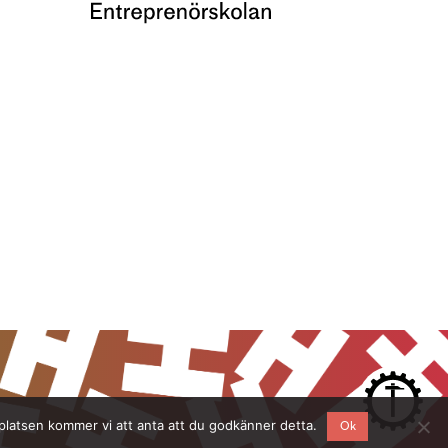
bplatsen kommer vi att anta att du godkänner detta.
Ok