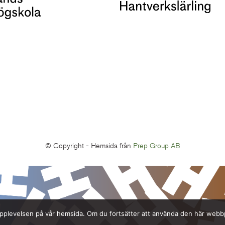
© Copyright -
Hemsida från
Prep Group AB
ta upplevelsen på vår hemsida. Om du fortsätter att använda den här web