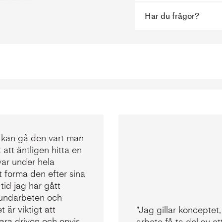
smastarna.se/
Har du frågor?
 kan gå den vart man
t att äntligen hitta en
var under hela
t forma den efter sina
id jag har gått
kundarbeten och
t är viktigt att
”Jag gillar konceptet, 
vara driven och envis
arbete få ta del av e