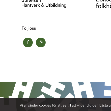
Följ oss
Vi använder cookies för att se till att vi ger dig den bäs