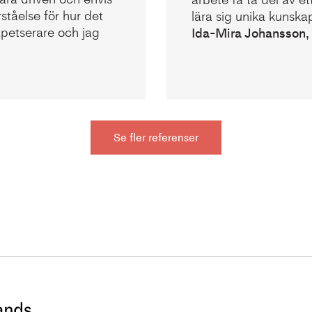
ståelse för hur det
lära sig unika kunska
petserare och jag
Ida-Mira Johansson,
Se fler referenser