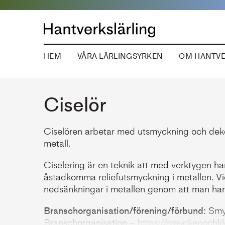
HEM
VÅRA LÄRLINGSYRKEN
OM HANTVE
Yrkeshögskoleutbildning
Ciselör
Ciselören arbetar med utsmyckning och deko
metall.
Ciselering är en teknik att med verktygen h
åstadkomma reliefutsmyckning i metallen. Vid
nedsänkningar i metallen genom att man ham
Branschorganisation/förening/förbund:
Smy
Branschorganisation –
https://smyckenochkl