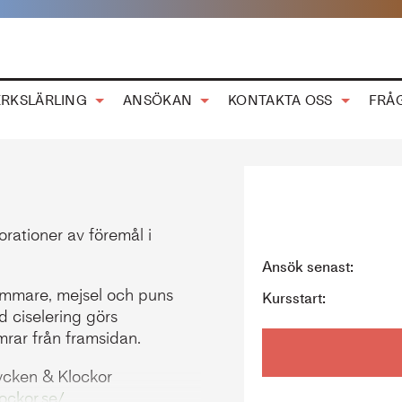
RKSLÄRLING
ANSÖKAN
KONTAKTA OSS
FRÅ
rationer av föremål i
Ansök senast:
ammare, mejsel och puns
Kursstart:
 ciselering görs
rar från framsidan.
cken & Klockor
ockor.se/