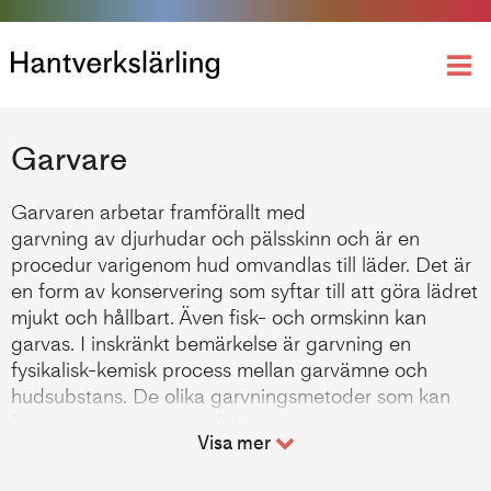
Yrkeshögskoleutbildning
Garvare
Garvaren arbetar framförallt med
garvning av djurhudar och pälsskinn och är en
procedur varigenom hud omvandlas till läder. Det är
en form av konservering som syftar till att göra lädret
mjukt och hållbart. Även fisk- och ormskinn kan
garvas. I inskränkt bemärkelse är garvning en
fysikalisk-kemisk process mellan garvämne och
hudsubstans. De olika garvningsmetoder som kan
förekomma är vegetabilisk- mineral-, alungarvning m
Visa mer
fl.