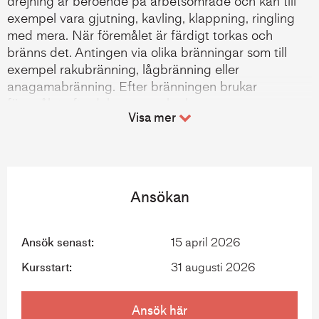
drejning är beroende på arbetsområde och kan till
exempel vara gjutning, kavling, klappning, ringling
med mera. När föremålet är färdigt torkas och
bränns det. Antingen via olika bränningar som till
exempel rakubränning, lågbränning eller
anagamabränning. Efter bränningen brukar
föremålet ofta dekoreras och glaseras.
Visa mer
Branschorganisation/förening/förbund:
Svenska
Hemslöjdsföreningarnas Riksförbund, SHR –
https://hemslojden.org/
Ansökan
Yrkeshögskoleutbildning
Keramik
Ansök senast:
15 april 2026
Kursstart:
31 augusti 2026
Ansök här