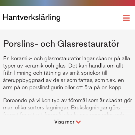
Yrkeshögskoleutbildning
Porslins- och Glasrestauratör
En keramik- och glasrestauratör lagar skador på alla
typer av keramik och glas. Det kan handla om allt
från limning och tätning av små sprickor till
återuppbyggnad av delar som fattas, som t.ex. en
arm på en porslinsfigurin eller ett öra på en kopp.
Beroende på vilken typ av föremål som är skadat gör
man olika sorters lagningar. Brukslagningar görs
främst för att ett föremål ska kunna användas och
eventuellt diskas och konstlagningar, som blir näst
Visa mer
intill osynliga, görs på prydnadsföremål.