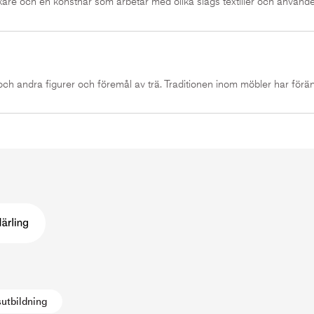
kare och en konstnär som arbetar med olika slags textilier och använd
och andra figurer och föremål av trä. Traditionen inom möbler har förän
utbildning