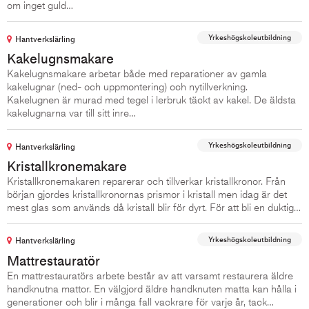
om inget guld…
Yrkeshögskoleutbildning
Hantverkslärling
Kakelugnsmakare
Kakelugnsmakare arbetar både med reparationer av gamla
kakelugnar (ned- och uppmontering) och nytillverkning.
Kakelugnen är murad med tegel i lerbruk täckt av kakel. De äldsta
kakelugnarna var till sitt inre…
Yrkeshögskoleutbildning
Hantverkslärling
Kristallkronemakare
Kristallkronemakaren reparerar och tillverkar kristallkronor. Från
början gjordes kristallkronornas prismor i kristall men idag är det
mest glas som används då kristall blir för dyrt. För att bli en duktig…
Yrkeshögskoleutbildning
Hantverkslärling
Mattrestauratör
En mattrestauratörs arbete består av att varsamt restaurera äldre
handknutna mattor. En välgjord äldre handknuten matta kan hålla i
generationer och blir i många fall vackrare för varje år, tack…